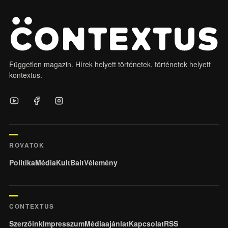
Független magazin. Hírek helyett történetek, történetek helyett
kontextus.
ROVATOK
Politika
Média
KultBait
Vélemény
CONTEXTUS
Szerzőink
Impresszum
Médiaajánlat
Kapcsolat
RSS