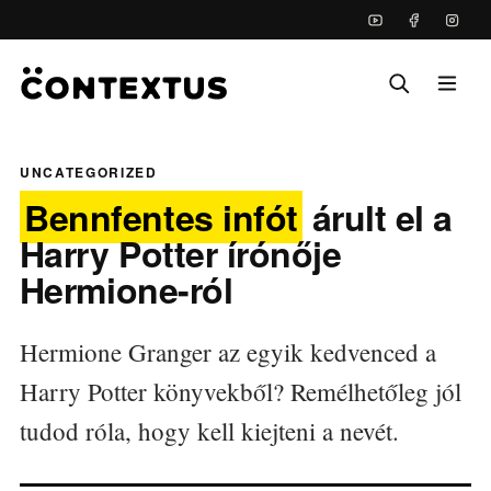
UNCATEGORIZED
Bennfentes infót
árult el a
Harry Potter írónője
Hermione-ról
Hermione Granger az egyik kedvenced a
Harry Potter könyvekből? Remélhetőleg jól
tudod róla, hogy kell kiejteni a nevét.