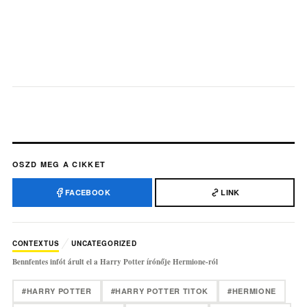
OSZD MEG A CIKKET
FACEBOOK
LINK
CONTEXTUS
UNCATEGORIZED
Bennfentes infót árult el a Harry Potter írónője Hermione-ról
#HARRY POTTER
#HARRY POTTER TITOK
#HERMIONE