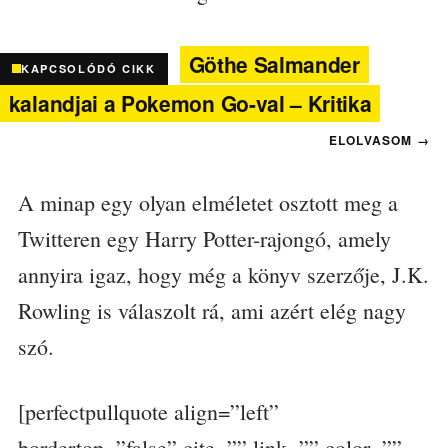
Göthe Salmander
KAPCSOLÓDÓ CIKK
kalandjai a Pokemon Go-val – Kritika
A minap egy olyan elméletet osztott meg a
Twitteren egy Harry Potter-rajongó, amely
annyira igaz, hogy még a könyv szerzője, J.K.
Rowling is válaszolt rá, ami azért elég nagy
szó.
[perfectpullquote align=”left”
bordertop=”false” cite=”” link=”” color=””