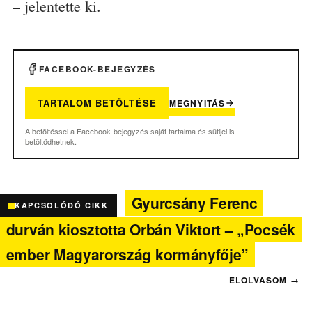
– jelentette ki.
FACEBOOK-BEJEGYZÉS
TARTALOM BETÖLTÉSE
MEGNYITÁS
A betöltéssel a Facebook-bejegyzés saját tartalma és sütijei is
betöltődhetnek.
Gyurcsány Ferenc
KAPCSOLÓDÓ CIKK
durván kiosztotta Orbán Viktort – „Pocsék
ember Magyarország kormányfője”