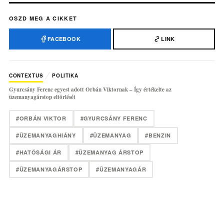
OSZD MEG A CIKKET
FACEBOOK
LINK
CONTEXTUS
POLITIKA
Gyurcsány Ferenc egyest adott Orbán Viktornak – Így értékelte az
üzemanyagárstop eltörlését
#ORBÁN VIKTOR
#GYURCSÁNY FERENC
#ÜZEMANYAGHIÁNY
#ÜZEMANYAG
#BENZIN
#HATÓSÁGI ÁR
#ÜZEMANYAG ÁRSTOP
#ÜZEMANYAGÁRSTOP
#ÜZEMANYAGÁR