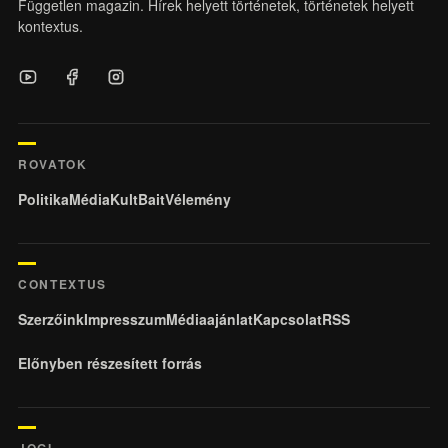
Független magazin. Hírek helyett történetek, történetek helyett
kontextus.
ROVATOK
Politika
Média
KultBait
Vélemény
CONTEXTUS
Szerzőink
Impresszum
Médiaajánlat
Kapcsolat
RSS
Előnyben részesített forrás