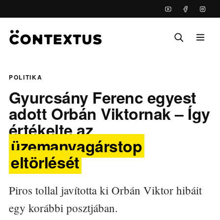
POLITIKA
Gyurcsány Ferenc egyest
adott Orbán Viktornak – Így
értékelte az
üzemanyagárstop
eltörlését
Piros tollal javította ki Orbán Viktor hibáit
egy korábbi posztjában.