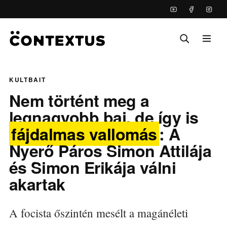
KULTBAIT
Nem történt meg a
legnagyobb baj, de így is
fájdalmas vallomás
: A
Nyerő Páros Simon Attilája
és Simon Erikája válni
akartak
A focista őszintén mesélt a magánéleti