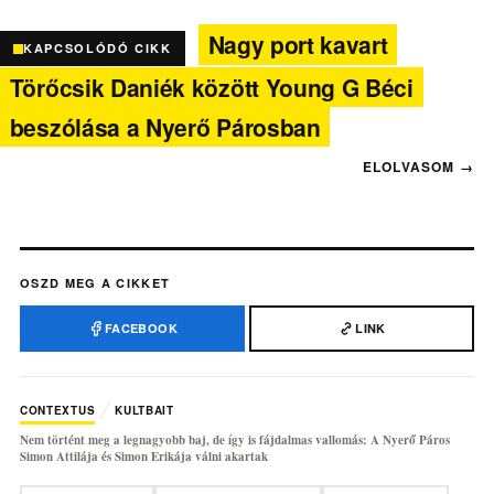
Nagy port kavart
KAPCSOLÓDÓ CIKK
Törőcsik Daniék között Young G Béci
beszólása a Nyerő Párosban
OSZD MEG A CIKKET
FACEBOOK
LINK
CONTEXTUS
KULTBAIT
Nem történt meg a legnagyobb baj, de így is fájdalmas vallomás: A Nyerő Páros
Simon Attilája és Simon Erikája válni akartak