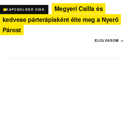
Megyeri Csilla és
KAPCSOLÓDÓ CIKK
kedvese párterápiaként élte meg a Nyerő
Párost