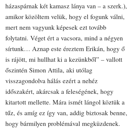
házaspárnak két kamasz lánya van – a szerk.),
amikor közöltem velük, hogy el fogunk válni,
mert nem vagyunk képesek ezt tovább
folytatni. Véget ért a vacsora, mind a négyen
sírtunk… Aznap este éreztem Erikán, hogy ő
is rájött, mi hullhat ki a kezünkből” – vallott
őszintén Simon Attila, aki utólag
visszagondolva hálás ezért a nehéz
időszakért, akárcsak a feleségének, hogy
kitartott mellette. Mára ismét lángol köztük a
tűz, és amíg ez így van, addig biztosak benne,
hogy bármilyen problémával megküzdenek.