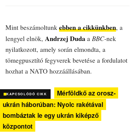
ebben a cikkünkben
Mint beszámoltunk
, a
Andrzej Duda
BBC
lengyel elnök,
a
-nek
nyilatkozott, amely során elmondta, a
tömegpusztító fegyverek bevetése a fordulatot
hozhat a NATO hozzáállásában.
Mérföldkő az orosz-
KAPCSOLÓDÓ CIKK
ukrán háborúban: Nyolc rakétával
bombáztak le egy ukrán kiképző
központot