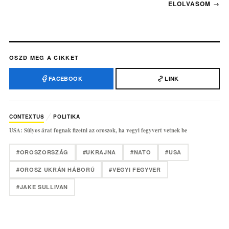
OSZD MEG A CIKKET
FACEBOOK
LINK
CONTEXTUS
POLITIKA
USA: Súlyos árat fognak fizetni az oroszok, ha vegyi fegyvert vetnek be
#OROSZORSZÁG
#UKRAJNA
#NATO
#USA
#OROSZ UKRÁN HÁBORÚ
#VEGYI FEGYVER
#JAKE SULLIVAN