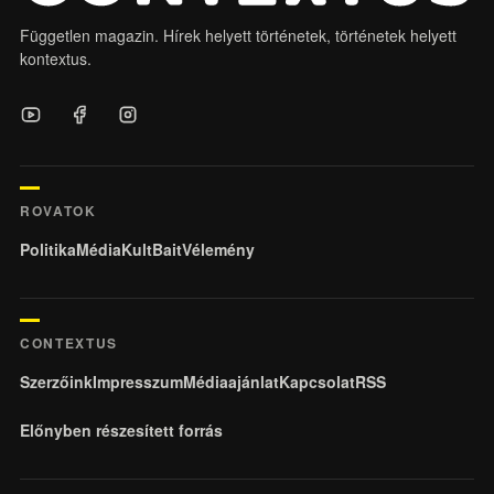
Független magazin. Hírek helyett történetek, történetek helyett
kontextus.
ROVATOK
Politika
Média
KultBait
Vélemény
CONTEXTUS
Szerzőink
Impresszum
Médiaajánlat
Kapcsolat
RSS
Előnyben részesített forrás