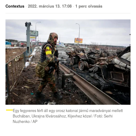
Contextus
·
2022. március 13. 17:08
·
1 perc olvasás
Egy fegyveres férfi áll egy orosz katonai jármű maradványai mellett
Buchában, Ukrajna fővárosához, Kijevhez közel / Fotó: Serhi
Nuzhenko / AP