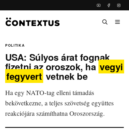
POLITIKA
USA: Súlyos árat fognak
fizetni az oroszok, ha
vegyi
fegyvert
vetnek be
Ha egy NATO-tag elleni támadás
bekövetkezne, a teljes szövetség együttes
reakciójára számíthatna Oroszország.