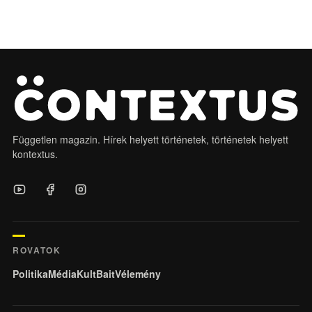
Független magazin. Hírek helyett történetek, történetek helyett
kontextus.
ROVATOK
Politika
Média
KultBait
Vélemény