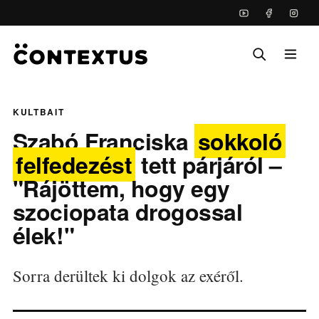
KULTBAIT
Szabó Franciska
sokkoló
felfedezést
tett párjáról –
"Rájöttem, hogy egy
szociopata drogossal
élek!"
Sorra derültek ki dolgok az exéről.