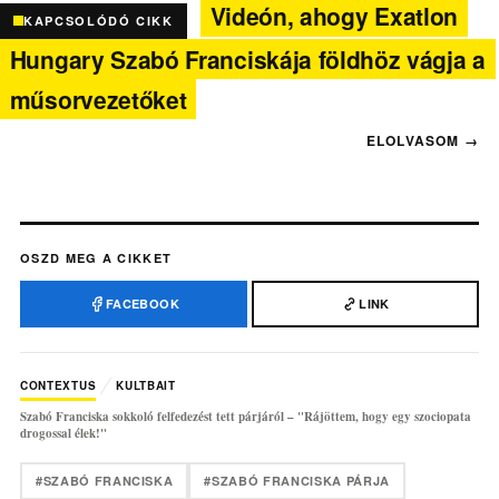
Videón, ahogy Exatlon
KAPCSOLÓDÓ CIKK
Hungary Szabó Franciskája földhöz vágja a
műsorvezetőket
OSZD MEG A CIKKET
FACEBOOK
LINK
CONTEXTUS
KULTBAIT
Szabó Franciska sokkoló felfedezést tett párjáról – "Rájöttem, hogy egy szociopata
drogossal élek!"
#SZABÓ FRANCISKA
#SZABÓ FRANCISKA PÁRJA