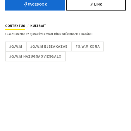
FACEBOOK
LINK
CONTEXTUS
KULTBAIT
G.w.M szerint az éjszakázás miatt tűnik idősebbnek a koránál
#G.W.M
#G.W.M ÉJSZAKÁZÁS
#G.W.M KORA
#G.W.M HAZUGSÁGVIZSGÁLÓ