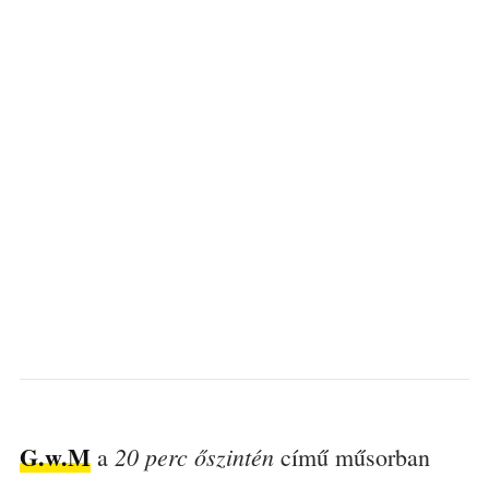
G.w.M
20 perc őszintén
a
című műsorban