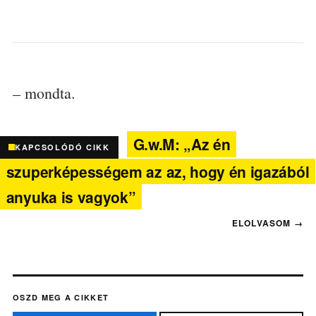
– mondta.
G.w.M: „Az én
KAPCSOLÓDÓ CIKK
szuperképességem az az, hogy én igazából
anyuka is vagyok”
OSZD MEG A CIKKET