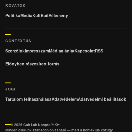
ROVATOK
Politika
Média
KultBait
Vélemény
CONTEXTUS
Szerzőink
Impresszum
Médiaajánlat
Kapcsolat
RSS
Előnyben részesített forrás
JOGI
Tartalom felhasználása
Adatvédelem
Adatvédelmi beállítások
© 2026 Cult Lab Nonprofit Kft.
Minden cikkünk szabadon olvasható — mert a kontextus közügy.