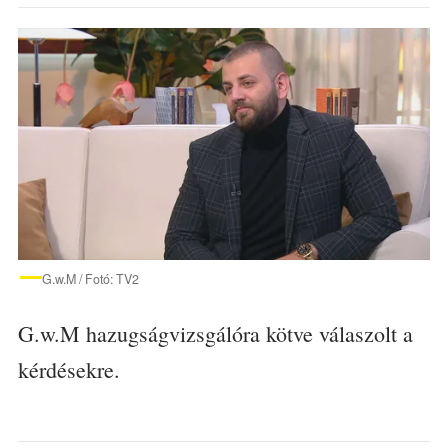
G.w.M / Fotó: TV2
G.w.M hazugságvizsgálóra kötve válaszolt a
kérdésekre.