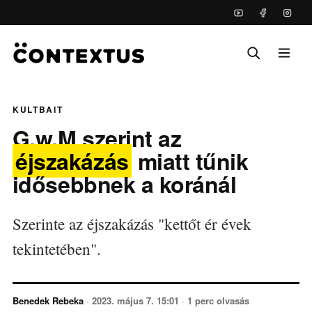
KULTBAIT
G.w.M szerint az
éjszakázás
miatt tűnik
idősebbnek a koránál
Szerinte az éjszakázás "kettőt ér évek
tekintetében".
Benedek Rebeka
·
2023. május 7. 15:01
·
1 perc olvasás