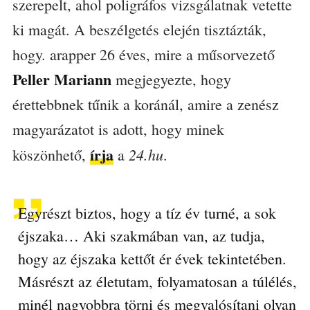
szerepelt, ahol poligráfos vizsgálatnak vetette
ki magát. A beszélgetés elején tisztázták,
hogy. arapper 26 éves, mire a műsorvezető
Peller Mariann
megjegyezte, hogy
érettebbnek tűnik a koránál, amire a zenész
magyarázatot is adott, hogy minek
írja
24.hu
köszönhető,
a
.
Egyrészt biztos, hogy a tíz év turné, a sok
éjszaka… Aki szakmában van, az tudja,
hogy az éjszaka kettőt ér évek tekintetében.
Másrészt az életutam, folyamatosan a túlélés,
minél nagyobbra törni és megvalósítani olyan