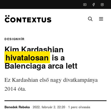
DESIGNHÍR
Kim Kardashian
hivatalosan
is a
Balenciaga arca lett
Ez Kardashian első nagy divatkampánya
2014 óta.
Benedek Rebeka
·
2022. február 2. 22:20
·
1 perc olvasás