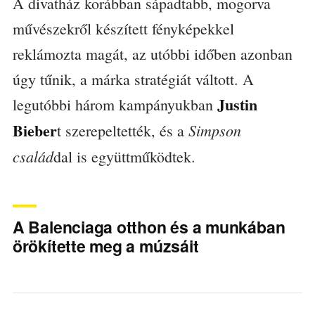
A divatház korábban sápadtabb, mogorva
művészekről készített fényképekkel
reklámozta magát, az utóbbi időben azonban
úgy tűnik, a márka stratégiát váltott. A
Justin
legutóbbi három kampányukban
Bieber
Simpson
t szerepeltették, és a
család
dal is együttműködtek.
A Balenciaga otthon és a munkában
örökítette meg a múzsáit