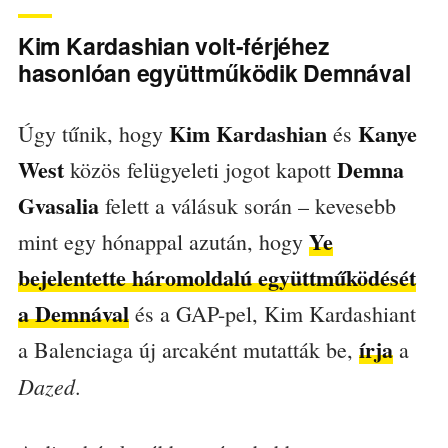
Kim Kardashian volt-férjéhez
hasonlóan együttműködik Demnával
Kim Kardashian
Kanye
Úgy tűnik, hogy
és
West
Demna
közös felügyeleti jogot kapott
Gvasalia
felett a válásuk során – kevesebb
Ye
mint egy hónappal azután, hogy
bejelentette háromoldalú együttműködését
a Demnával
és a GAP-pel, Kim Kardashiant
írja
a Balenciaga új arcaként mutatták be,
a
Dazed
.