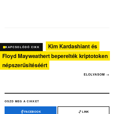
Kim Kardashiant és
KAPCSOLÓDÓ CIKK
Floyd Mayweathert beperelték kriptotoken
népszerűsítéséért
OSZD MEG A CIKKET
FACEBOOK
LINK