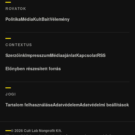
ROVATOK
Politika
Média
KultBait
Vélemény
CONTEXTUS
Szerzőink
Impresszum
Médiaajánlat
Kapcsolat
RSS
Előnyben részesített forrás
JOGI
Tartalom felhasználása
Adatvédelem
Adatvédelmi beállítások
© 2026 Cult Lab Nonprofit Kft.