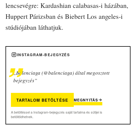
lencsevégre: Kardashian calabasas-i házában,
Huppert Párizsban és Biebert Los angeles-i
stúdiójában láthatjuk.
INSTAGRAM-BEJEGYZÉS
„Balenciaga (@balenciaga) által megosztott
bejegyzés”
TARTALOM BETÖLTÉSE
MEGNYITÁS
A betöltéssel a Instagram-bejegyzés saját tartalma és sütijei is
betöltődhetnek.