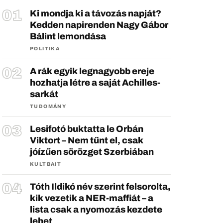
Ki mondja ki a távozás napját?
Kedden napirenden Nagy Gábor
Bálint lemondása
POLITIKA
A rák egyik legnagyobb ereje
hozhatja létre a saját Achilles-
sarkát
TUDOMÁNY
Lesifotó buktatta le Orbán
Viktort – Nem tűnt el, csak
jóízűen sörözget Szerbiában
KULTBAIT
Tóth Ildikó név szerint felsorolta,
kik vezetik a NER-maffiát – a
lista csak a nyomozás kezdete
lehet