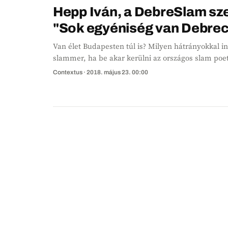
Hepp Iván, a DebreSlam sz
"Sok egyéniség van Debre
Van élet Budapesten túl is? Milyen hátrányokkal i
slammer, ha be akar kerülni az országos slam poe
Debrecenben már az 5. slam poetry bajnokságot 
Contextus ·
2018. május 23. 00:00
Iván szervezővel beszélgettünk vidék és Budapest e
cívisvárosi tüntetésekről.