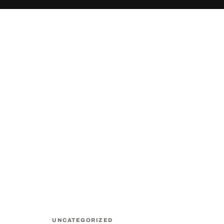
Legfrissebb cikkek
UNCATEGORIZED