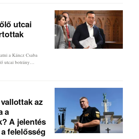
őlő utcai
rtottak
atni a Káncz Csaba
lő utcai botrány
ult. A döntés különösen
rök tartottak
abosították és órákon
vallottak az
a a
? A jelentés
a felelősség