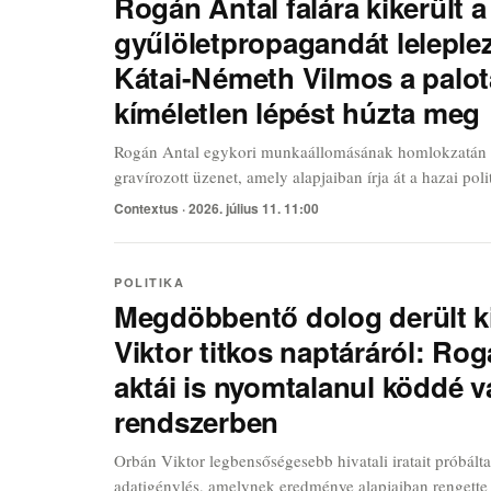
Rogán Antal falára kikerült a
gyűlöletpropagandát leleplező
Kátai-Németh Vilmos a palotá
kíméletlen lépést húzta meg
Rogán Antal egykori munkaállomásának homlokzatán 
gravírozott üzenet, amely alapjaiban írja át a hazai pol
Dísz téren magasodó falak mostantól egy olyan titkot h
Contextus ·
2026. július 11. 11:00
járókelőknek, amiről évekig csak suttogni mertek a be
POLITIKA
Megdöbbentő dolog derült k
Viktor titkos naptáráról: Ro
aktái is nyomtalanul köddé v
rendszerben
Orbán Viktor legbensőségesebb hivatali iratait próbálta
adatigénylés, amelynek eredménye alapjaiban rengett