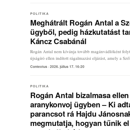
volt valós adattörlési tevékenység.
POLITIKA
Meghátrált Rogán Antal a Sz
ügyből, pedig házkutatást ta
Káncz Csabánál
Rogán Antal nem kívánja tovább magánvádlóként folyt
újságíró ellen indított rágalmazási eljárást, amely a Sző
politikusi száláról szóló Facebook-bejegyzés miatt ind
Contextus ·
2026. július 17. 16:20
éles fordulat azok után, hogy Káncznál fegyveres rendő
házkutatást, lefoglalták elektronikus eszközeit, majd r
keresztül fogva tartották.
POLITIKA
Rogán Antal bizalmasa ellen 
aranykonvoj ügyben – Ki adt
parancsot rá Hajdu Jánosnak
megmutatja, hogyan tűnik el 