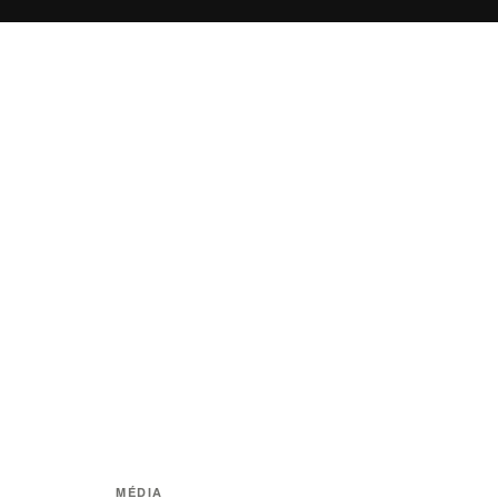
Legfrissebb cikkek
MÉDIA