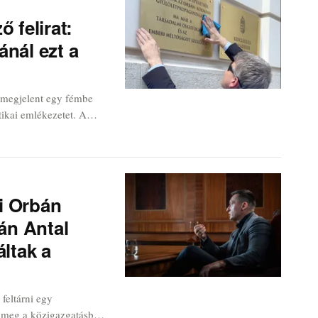
 felirat:
nál ezt a
megjelent egy fémbe
itikai emlékezetet. A
irdetnek a
nnfentesek.
i Orbán
gán Antal
áltak a
 feltárni egy
e meg a közigazgatásba