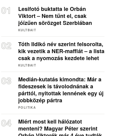
Lesifotó buktatta le Orbán
Viktort – Nem tűnt el, csak
jóízűen sörözget Szerbiában
KULTBAIT
Tóth Ildikó név szerint felsorolta,
kik vezetik a NER-maffiát – a lista
csak a nyomozás kezdete lehet
KULTBAIT
Medián-kutatás kimondta: Már a
fideszesek is távolodnának a
párttól, nyitottak lennének egy új
jobbközép pártra
POLITIKA
Miért most kell hálózatot
menteni? Magyar Péter szerint
Orbán Viktorék már 4 éve tudták,