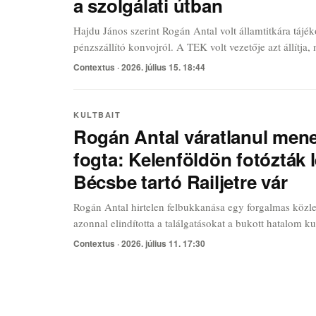
a szolgálati útban
Hajdu János szerint Rogán Antal volt államtitkára tájék
pénzszállító konvojról. A TEK volt vezetője azt állítja, 
hogy az elfogottakat kihallgatás közben is bilincsben ta
Contextus ·
2026. július 15. 18:44
KULTBAIT
Rogán Antal váratlanul men
fogta: Kelenföldön fotózták 
Bécsbe tartó Railjetre vár
Rogán Antal hirtelen felbukkanása egy forgalmas köz
azonnal elindította a találgatásokat a bukott hatalom ku
A fű alatt megszervezett utazás részletei egy olyan akc
Contextus ·
2026. július 11. 17:30
a valódi célpontja egyelőre sűrű homályba burkolózik a