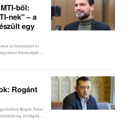
z MTI-ből:
TI-nek" – a
észült egy
zokat az üzeneteket és
írgyártást bizonyítják.
k, hogyan válhat egy
gy engedelmes intézmény
ok: Rogánt
jegyzésében Rogán Antal
zterelnökség átvilágítása
intot fizettek ki,
ek, amelyek mögött nem