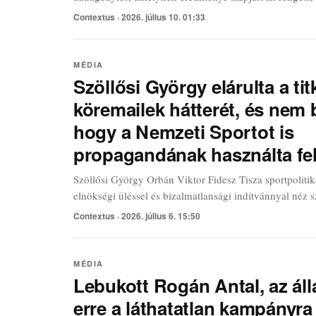
vetett bizalmat. A kormányváltás utáni kutakodás során
Contextus ·
2026. július 10. 01:33
legfelsőbb szintekről, amire a sokat látott nyomozók s
MÉDIA
Szöllősi György elárulta a ti
köremailek hátterét, és nem
hogy a Nemzeti Sportot is
propagandának használta fe
Szöllősi György Orbán Viktor Fidesz Tisza sportpolitik
elnökségi üléssel és bizalmatlansági indítvánnyal néz 
szövetségében. A szervezetben indított kezdeményezés
Contextus ·
2026. július 6. 15:50
feszültséget vetít előre az újságírók körében az elköv
MÉDIA
Lebukott Rogán Antal, az ál
erre a láthatatlan kampányra 