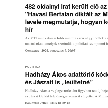
482 oldalnyi irat került elő a
"Havasi Bertalan diktált az M
levele megmutatja, hogyan k
hír
Az MTI munkatársai több mint tíz éven át gyűjtötték a
utasításokat, amelyek szerintük a politikai szempontú h
Terry Gilliam Brazil című filmjén keresztül értelmezzü
Contextus ·
2026. augusztus 4. 20:07
hatalmi kérés hivatalos valósággá, mire végighalad e
rendszerén.
POLITIKA
Hadházy Ákos adattörlő kód
és Jászait is „leültetné”
Hadházy Ákos a veglegestorles.hu ügyében tett új be
és Jászai Gellért felelősségre vonását sürgette. A Minis
szerint 15 millió adattörlő kódra mintegy 40 milliárd for
Contextus ·
2026. július 18. 02:40
miközben az iratok alapján olyan tételek is felmerült