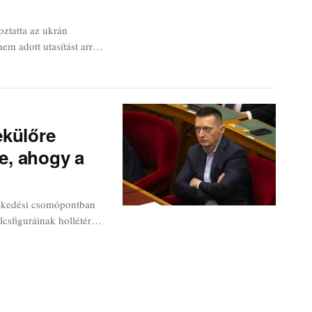
oztatta az ukrán
nem adott utasítást arra,
rtsák.
ekülőre
le, ahogy a
lekedési csomópontban
lcsfiguráinak hollétéről.
iót rajzolnak ki, aminek
 megfigyelők előtt.