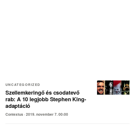
Legfrissebb cikkek
UNCATEGORIZED
Szellemkeringő és csodatevő
rab: A 10 legjobb Stephen King-
adaptáció
Contextus ·
2019. november 7. 00:00