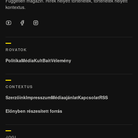
Független magazin. Hírek helyett történetek, történetek helyett
kontextus.
ROVATOK
Politika
Média
KultBait
Vélemény
CONTEXTUS
Szerzőink
Impresszum
Médiaajánlat
Kapcsolat
RSS
Előnyben részesített forrás
JOGI