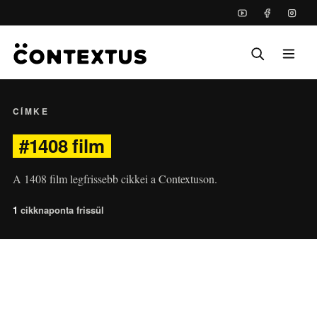
CÍMKE
#1408 film
A 1408 film legfrissebb cikkei a Contextuson.
1
cikk
naponta frissül