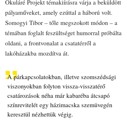
Okuláré Projekt témakiírásra várja a beküldött
pályaműveket, amely ezúttal a háború volt.
Somogyi Tibor – tőle megszokott módon – a
témában foglalt feszültséget humorral próbálta
oldani, a frontvonalat a csatatérről a
lakóházakba mozdítva át.
A párkapcsolatokban, illetve szomszédsági
viszonyokban folyton vissza-visszatérő
csatározások néha már kabaréba átcsapó
színrevitelét egy házimacska szemüvegén
keresztül nézhettük végig.