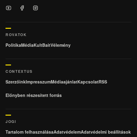
ROVATOK
Politika
Média
KultBait
Vélemény
CONTEXTUS
Szerzőink
Impresszum
Médiaajánlat
Kapcsolat
RSS
Előnyben részesített forrás
JOGI
Tartalom felhasználása
Adatvédelem
Adatvédelmi beállítások