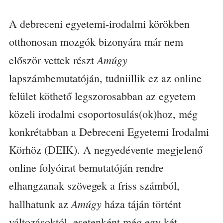
A debreceni egyetemi-irodalmi körökben
otthonosan mozgók bizonyára már nem
Amúgy
először vettek részt
lapszámbemutatóján, tudniillik ez az online
felület köthető legszorosabban az egyetem
közeli irodalmi csoportosulás(ok)hoz, még
konkrétabban a Debreceni Egyetemi Irodalmi
Körhöz (DEIK). A negyedévente megjelenő
online folyóirat bemutatóján rendre
elhangzanak szövegek a friss számból,
Amúgy
hallhatunk az
háza táján történt
változásoktól, esetenként még egy-két