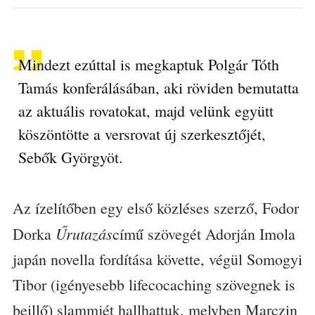
Mindezt ezúttal is megkaptuk Polgár Tóth
Tamás konferálásában, aki röviden bemutatta
az aktuális rovatokat, majd velünk együtt
köszöntötte a versrovat új szerkesztőjét,
Sebők Györgyöt.
Az ízelítőben egy első közléses szerző, Fodor
Űrutazás
Dorka
című szövegét Adorján Imola
japán novella fordítása követte, végül Somogyi
Tibor (igényesebb lifecocaching szövegnek is
beillő) slammjét hallhattuk, melyben Marczin