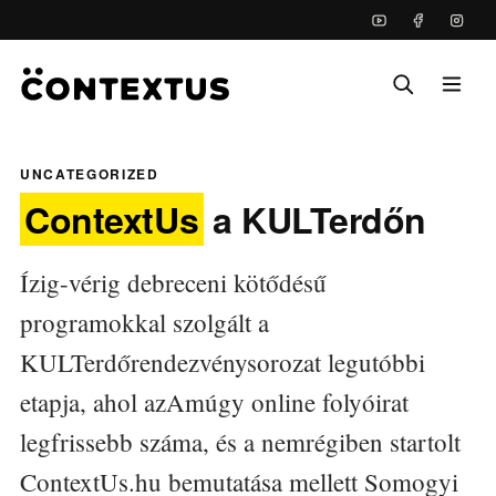
UNCATEGORIZED
ContextUs
a KULTerdőn
Ízig-vérig debreceni kötődésű
programokkal szolgált a
KULTerdőrendezvénysorozat legutóbbi
etapja, ahol azAmúgy online folyóirat
legfrissebb száma, és a nemrégiben startolt
ContextUs.hu bemutatása mellett Somogyi