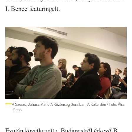
I. Bence featuringelt.
A Szerző, Juhász Márió A Közönség Soraiban, A Kulterdőn / Fotó: Áfra
János
Ezután következett a Budapestről érkező B.