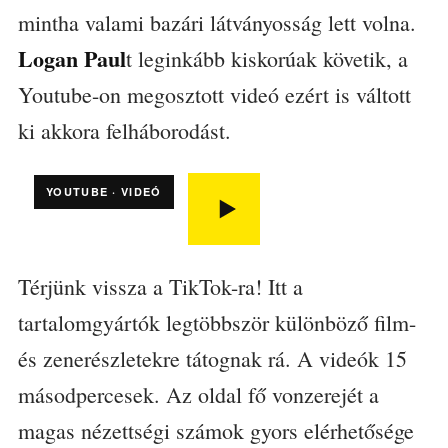
mintha valami bazári látványosság lett volna.
Logan Paul
t leginkább kiskorúak követik, a
Youtube-on megosztott videó ezért is váltott
ki akkora felháborodást.
YOUTUBE · VIDEÓ
Térjünk vissza a TikTok-ra! Itt a
tartalomgyártók legtöbbször különböző film-
és zenerészletekre tátognak rá. A videók 15
másodpercesek. Az oldal fő vonzerejét a
magas nézettségi számok gyors elérhetősége