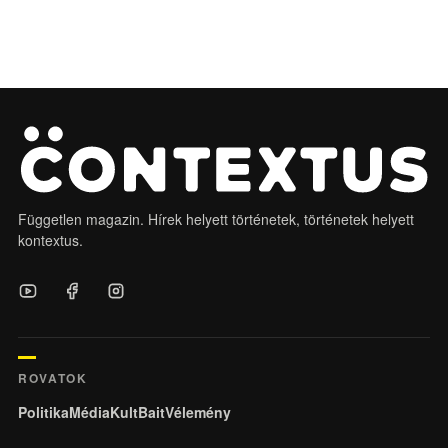
Független magazin. Hírek helyett történetek, történetek helyett
kontextus.
ROVATOK
Politika
Média
KultBait
Vélemény