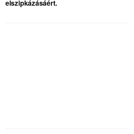
elszipkázásáért.