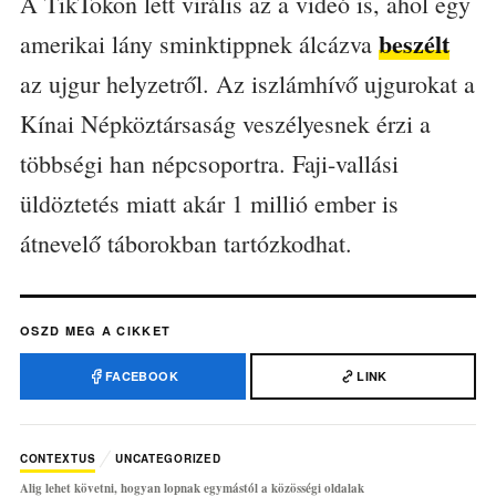
A TikTokon lett virális az a videó is, ahol egy
beszélt
amerikai lány sminktippnek álcázva
az ujgur helyzetről. Az iszlámhívő ujgurokat a
Kínai Népköztársaság veszélyesnek érzi a
többségi han népcsoportra. Faji-vallási
üldöztetés miatt akár 1 millió ember is
átnevelő táborokban tartózkodhat.
OSZD MEG A CIKKET
FACEBOOK
LINK
CONTEXTUS
UNCATEGORIZED
Alig lehet követni, hogyan lopnak egymástól a közösségi oldalak