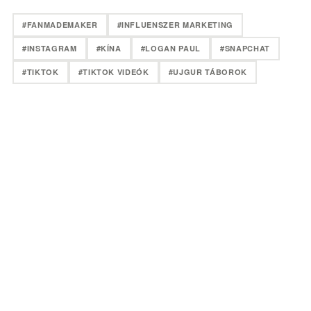
#FANMADEMAKER
#INFLUENSZER MARKETING
#INSTAGRAM
#KÍNA
#LOGAN PAUL
#SNAPCHAT
#TIKTOK
#TIKTOK VIDEÓK
#UJGUR TÁBOROK