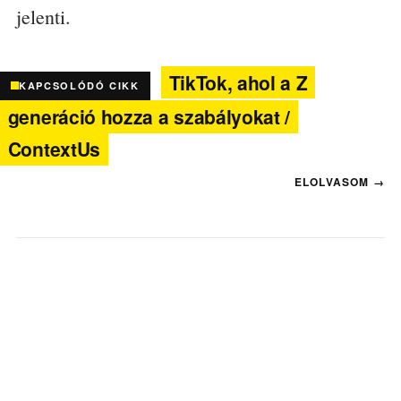
jelenti.
TikTok, ahol a Z
KAPCSOLÓDÓ CIKK
generáció hozza a szabályokat /
ContextUs